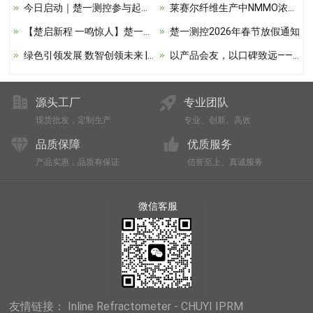
今日启动｜楚一测控参与起草《折光法过氧化氢在线分析仪校准规范》
莱赛尔纤维生产中NMMO浓度控制的关键作用与在线监测应用
【楚启新程 一鸣惊人】楚一测控乔迁仪式圆满举行
楚一测控2026年春节放假通知
绿色引领发展 数智创领未来 | 第45届无机酸碱盐学术年会深度聚焦在线检测新机遇
以产品会友，以口碑致远——第十八届中国在线分析仪器应用及发展国际论坛暨展览会圆满收官
源头工厂
专业团队
现货批发，定制生产
专业、创新、高效
品质保障
优质服务
产品实惠，品质有保证
信誉至上、真诚服务
微信客服
友情链接：
Inline Refractometer - CHUYI IPRM