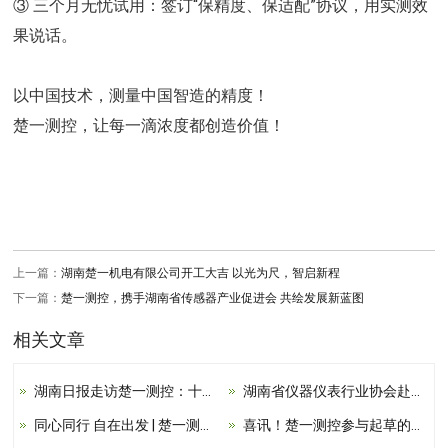
③ 三个月无忧试用：签订“保精度、保适配”协议，用实测效
果说话。
以中国技术，测量中国智造的精度！
楚一测控，让每一滴浓度都创造价值！
上一篇：
湖南楚一机电有限公司开工大吉 以光为尺，智启新程
下一篇：
楚一测控，携手湖南省传感器产业促进会 共绘发展新蓝图
相关文章
湖南日报走访楚一测控：十八年深耕国产在线检测技术创新之路
湖南省仪器仪表行业协会赴楚一测控参观交流
同心同行 自在出发 | 楚一测控张家界团建活动完美收官!
喜讯！楚一测控参与起草的傅里叶变换红外光谱仪国家标准正式发布